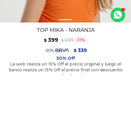
TOP MIKA - NARANJA
399
599
$
33
$
339
$
359
$