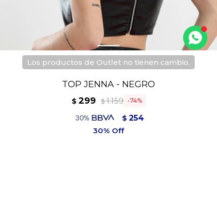
Los productos de Outlet no tienen cambio.
TOP JENNA - NEGRO
299
1.159
$
74
$
254
$
269
$