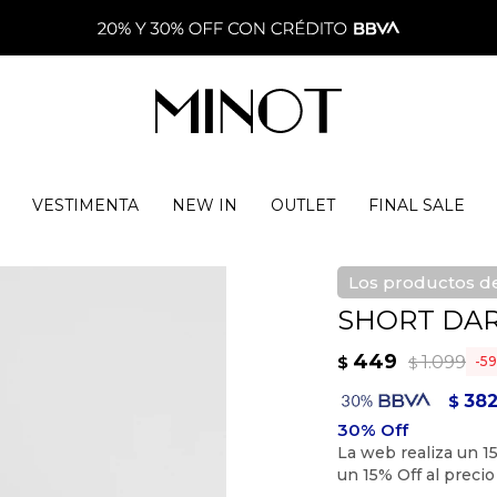
VESTIMENTA
NEW IN
OUTLET
FINAL SALE
Los productos de
SHORT DAR
449
1.099
$
59
$
38
$