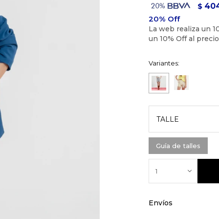
40
$
Variantes:
TALLE
Guía de talles
1
Envíos