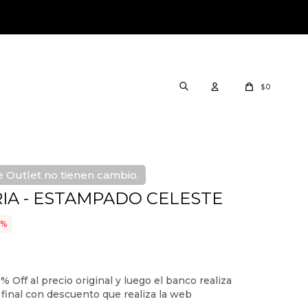
0
$
 Outlet no tienen cambio.
IA - ESTAMPADO CELESTE
2