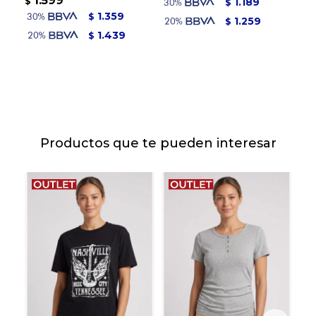
1.599
8
$
1.189
$
$
1.359
$
1.259
$
1.439
$
Productos que te pueden interesar