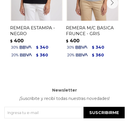
REMERA ESTAMPA -
REMERA M/C BASICA
TO
NEGRO
FRUNCE - GRIS
4
$
400
400
$
$
340
340
$
$
360
360
$
$
Newsletter
¡Suscribite y recibí todas nuestras novedades!
SUSCRIBIRME