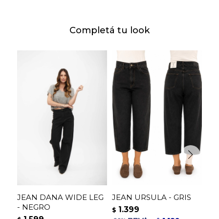
Completá tu look
JEAN DANA WIDE LEG
JEAN URSULA - GRIS
PA
- NEGRO
VE
1.399
$