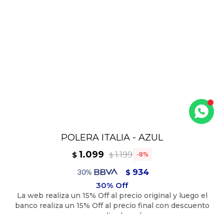
POLERA ITALIA - AZUL
1.099
1.199
$
8
$
934
$