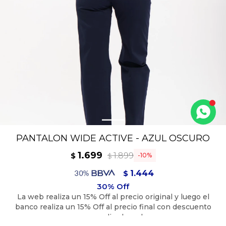
PANTALON WIDE ACTIVE - AZUL OSCURO
1.699
1.899
$
10
$
1.444
$