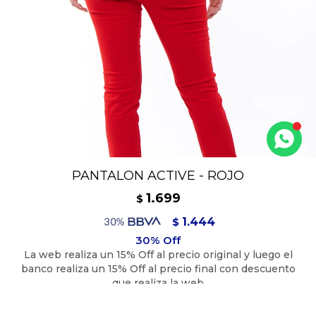
PANTALON ACTIVE - ROJO
1.699
$
1.444
$
1.529
$