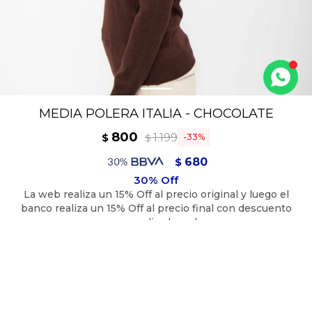
MEDIA POLERA ITALIA - CHOCOLATE
800
1.199
$
33
$
680
$
720
$