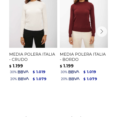
MEDIA POLERA ITALIA
MEDIA POLERA ITALIA
PO
- CRUDO
- BORDO
NE
1.199
1.199
1
$
$
$
1.019
1.019
$
$
1.079
1.079
$
$