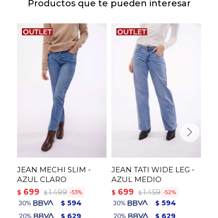
Productos que te pueden interesar
JEAN MECHI SLIM -
JEAN TATI WIDE LEG -
JE
AZUL CLARO
AZUL MEDIO
AZ
699
699
6
1.499
1.459
$
$
$
53
52
$
$
594
594
$
$
629
629
$
$