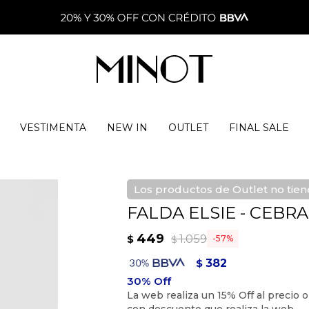
VESTIMENTA
NEW IN
OUTLET
FINAL SALE
Los productos de Outlet no tie
FALDA ELSIE - CEBR
449
1.059
$
57
$
382
$