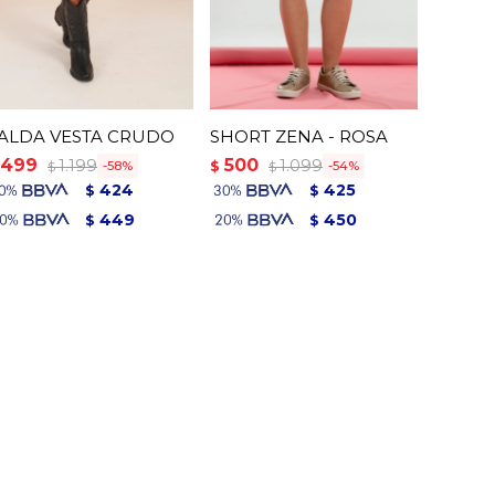
ALDA VESTA CRUDO
SHORT ZENA - ROSA
499
500
1.199
1.099
$
58
54
$
$
424
425
$
$
449
450
$
$