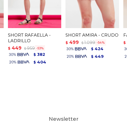
SHORT RAFAELLA -
SHORT AMIRA - CRUDO
F
LADRILLO
499
1.099
$
$
54
$
449
959
$
53
424
$
$
382
$
449
$
404
$
Newsletter