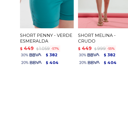
SHORT PENNY - VERDE
SHORT MELINA -
ESMERALDA
CRUDO
449
449
1.059
999
$
$
57
55
$
$
382
382
$
$
404
404
$
$