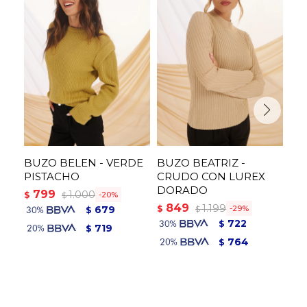
BUZO BELEN - VERDE
BUZO BEATRIZ -
BU
PISTACHO
CRUDO CON LUREX
AZ
DORADO
799
1
1.000
$
$
20
$
849
1.199
$
679
29
$
$
722
$
719
$
764
$