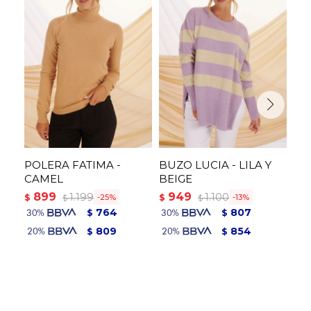
POLERA FATIMA -
BUZO LUCIA - LILA Y
ME
CAMEL
BEIGE
AU
899
949
9
1.199
1.100
$
$
$
25
13
$
$
764
807
$
$
809
854
$
$