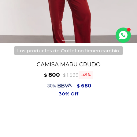
Los productos de Outlet no tienen cambio.
CAMISA MARU CRUDO
800
1.599
$
49
$
680
$
720
$