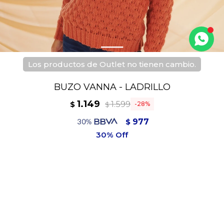
Los productos de Outlet no tienen cambio.
BUZO VANNA - LADRILLO
1.149
1.599
$
28
$
977
$
1.034
$