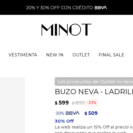
VESTIMENTA
NEW IN
OUTLET
FINAL SALE
Los productos de Outlet no tie
BUZO NEVA - LADRI
599
899
$
33
$
509
$