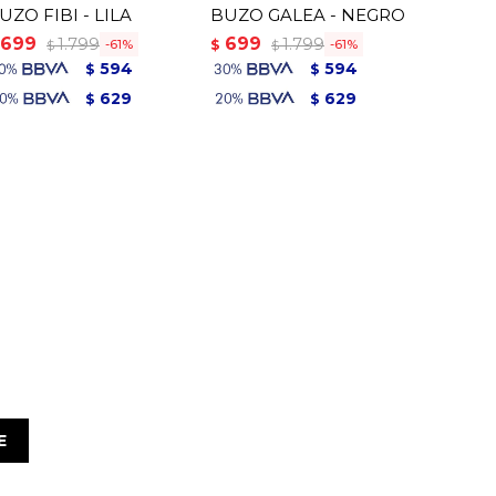
UZO FIBI - LILA
BUZO GALEA - NEGRO
699
699
1.799
1.799
$
61
61
$
$
594
594
$
$
629
629
$
$
E