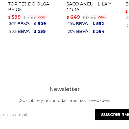
TOP TEJIDO OLGA -
SACO ANEU - LILA Y
B
BEIGE
CORAL
$
599
649
1.199
1.499
$
$
50
56
$
$
509
552
$
$
539
584
$
$
Newsletter
¡Suscribite y recibí todas nuestras novedades!
SUSCRIBIRM