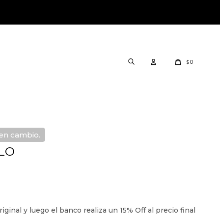
0
$
nen cambio.
LLO