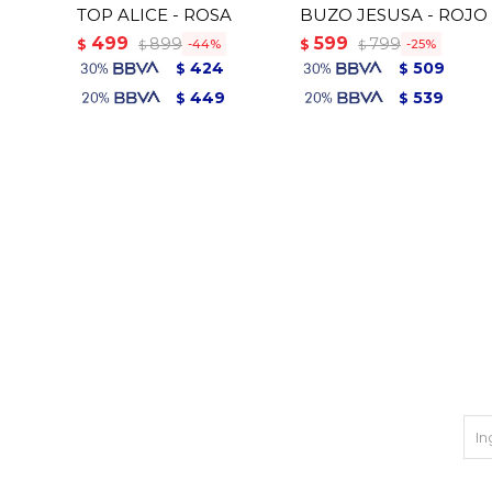
TOP ALICE - ROSA
BUZO JESUSA - ROJO
499
599
899
799
$
$
44
25
$
$
424
509
$
$
449
539
$
$