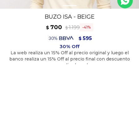
BUZO ISA - BEIGE
700
1.199
$
41
$
595
$
630
$
70% Poliéster 20%Acrílico 10% Poliamida
TALLE