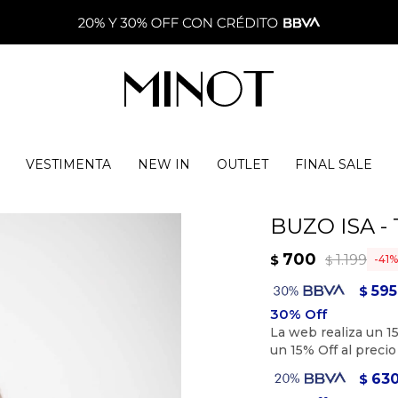
VESTIMENTA
NEW IN
OUTLET
FINAL SALE
BUZO ISA 
700
1.199
$
41
$
595
$
63
$