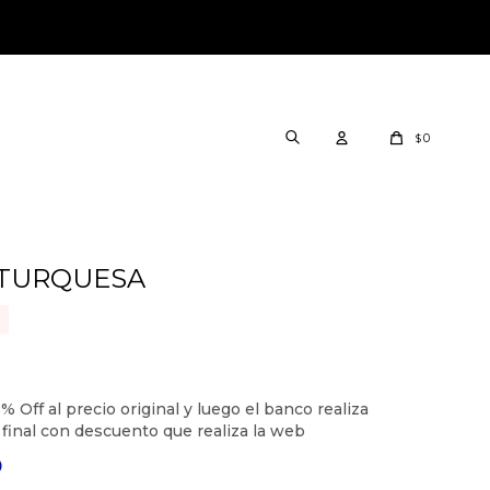
0
$
- TURQUESA
0