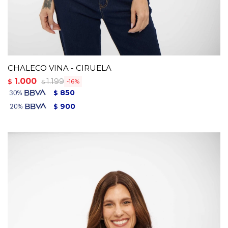
CHALECO VINA - CIRUELA
1.000
1.199
$
16
$
850
$
900
$