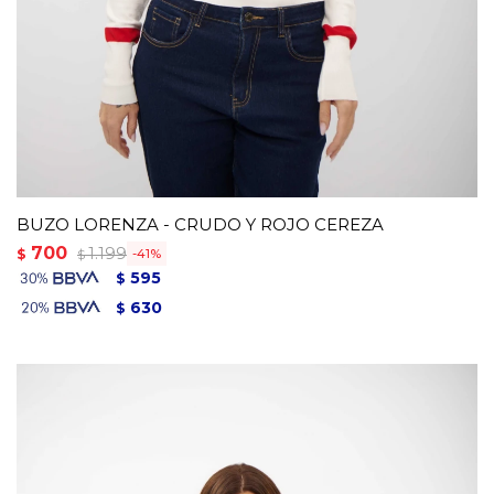
BUZO LORENZA - CRUDO Y ROJO CEREZA
700
1.199
$
41
$
595
$
630
$