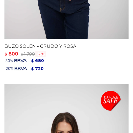
BUZO SOLEN - CRUDO Y ROSA
800
1.799
$
55
$
680
$
720
$