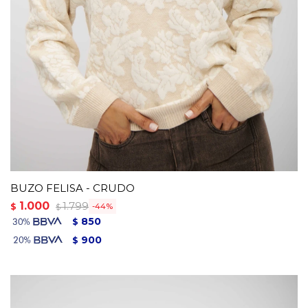
BUZO FELISA - CRUDO
1.000
1.799
$
44
$
850
$
900
$