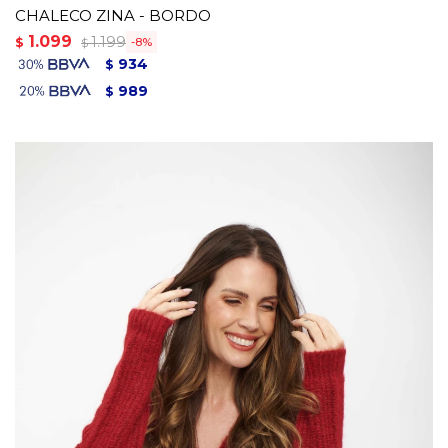
CHALECO ZINA - BORDO
1.099
1.199
$
8
$
934
$
989
$