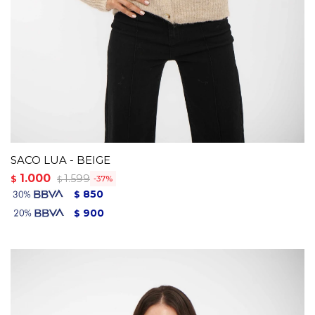
SACO LUA - BEIGE
1.000
1.599
$
37
$
850
$
900
$