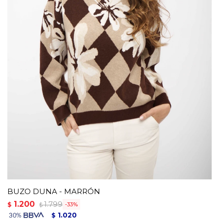
BUZO DUNA - MARRÓN
1.200
1.799
$
33
$
1.020
$