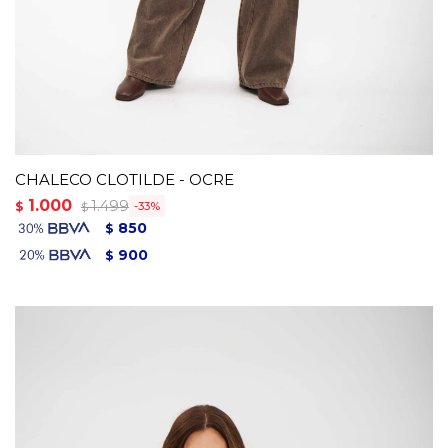
CHALECO CLOTILDE - OCRE
1.000
1.499
$
33
$
850
$
900
$