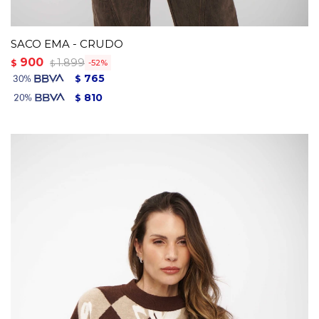
SACO EMA - CRUDO
900
1.899
$
52
$
765
$
810
$