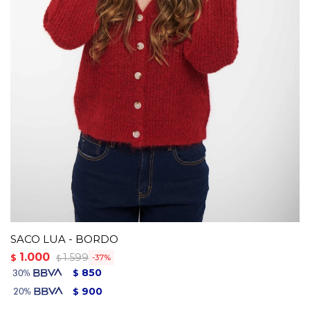
SACO LUA - BORDO
1.000
1.599
$
37
$
850
$
900
$