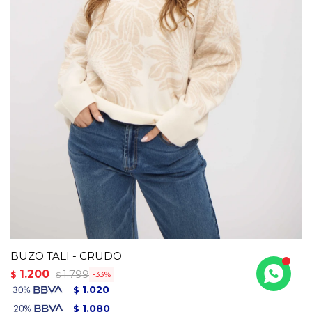
BUZO TALI - CRUDO
1.200
1.799
$
33
$
1.020
$
1.080
$