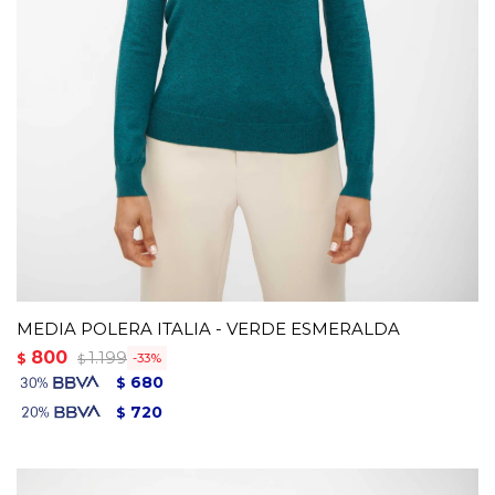
MEDIA POLERA ITALIA - VERDE ESMERALDA
800
1.199
$
33
$
680
$
720
$