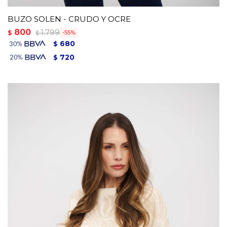
BUZO SOLEN - CRUDO Y OCRE
800
1.799
$
55
$
680
$
720
$