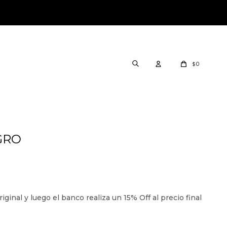
0
$
GRO