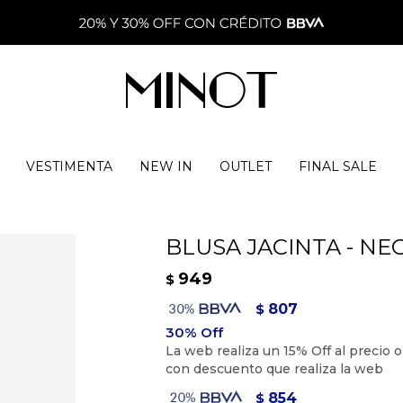
VESTIMENTA
NEW IN
OUTLET
FINAL SALE
BLUSA JACINTA - NE
949
$
807
$
854
$