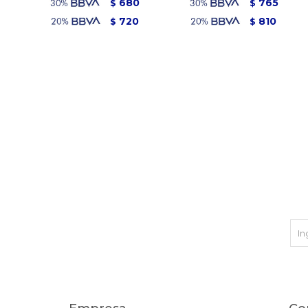
680
765
$
$
720
810
$
$