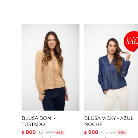
BLUSA BONI -
BLUSA VICKY - AZUL
TOSTADO
NOCHE
800
900
1.599
1.499
$
$
49
39
$
$