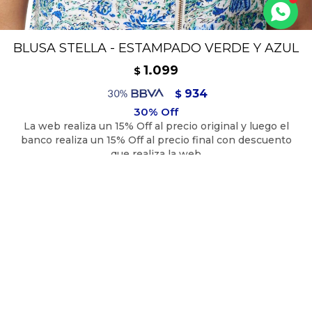
BLUSA STELLA - ESTAMPADO VERDE Y AZUL
1.099
$
934
$
989
$
Blusa manga corta con cierre metálico en el frente.
100%Poliéster