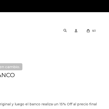
0
$
nen cambio.
LANCO