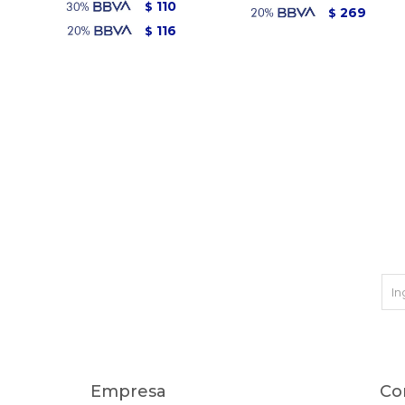
110
$
269
$
116
$
Empresa
Co