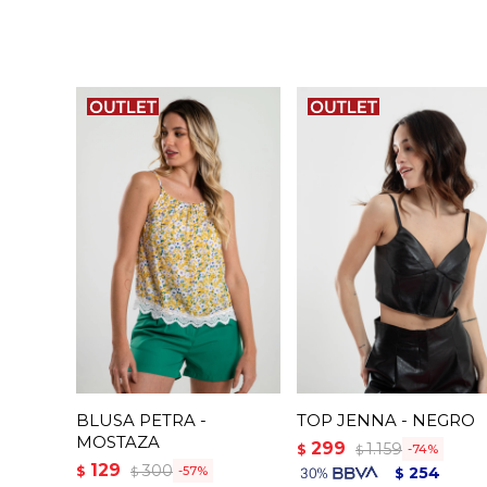
BLUSA PETRA -
TOP JENNA - NEGRO
MOSTAZA
299
1.159
$
74
$
129
300
$
57
254
$
$