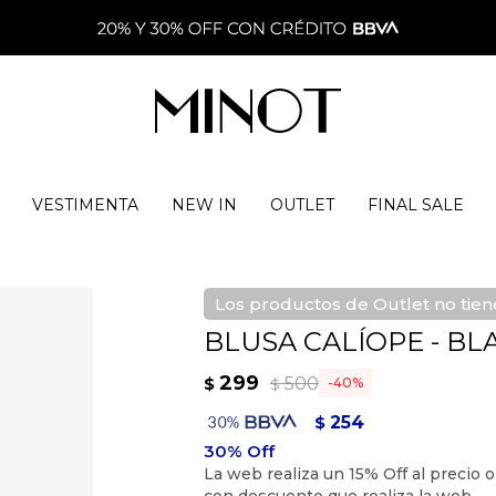
VESTIMENTA
NEW IN
OUTLET
FINAL SALE
Los productos de Outlet no tie
BLUSA CALÍOPE - B
299
500
$
40
$
254
$