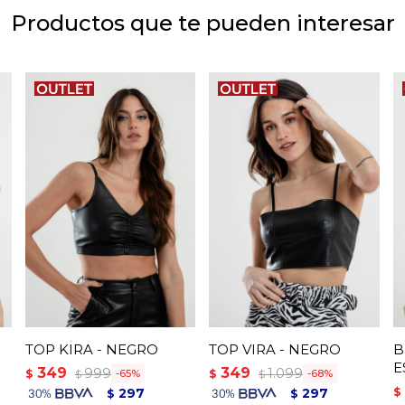
Productos que te pueden interesar
TOP KIRA - NEGRO
TOP VIRA - NEGRO
B
E
349
349
999
1.099
$
$
65
68
$
$
$
297
297
$
$