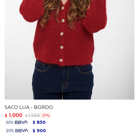
SACO LUA - BORDO
1.000
1.599
$
37
$
850
$
900
$