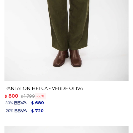
PANTALON HELGA - VERDE OLIVA
800
1.799
$
55
$
680
$
720
$