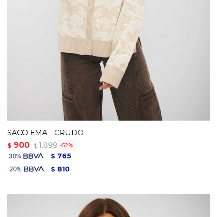
SACO EMA - CRUDO
900
1.899
$
52
$
765
$
810
$