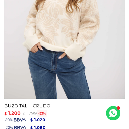
BUZO TALI - CRUDO
1.200
1.799
$
33
$
1.020
$
1.080
$