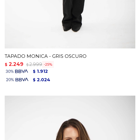
TAPADO MONICA - GRIS OSCURO
2.249
2.999
$
25
$
1.912
$
2.024
$