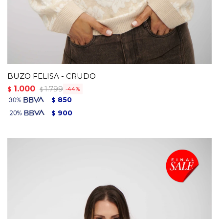
BUZO FELISA - CRUDO
1.000
1.799
$
44
$
850
$
900
$