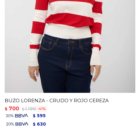
BUZO LORENZA - CRUDO Y ROJO CEREZA
700
1.199
$
41
$
595
$
630
$