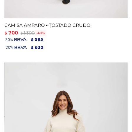
CAMISA AMPARO - TOSTADO CRUDO
700
1.399
$
49
$
595
$
630
$