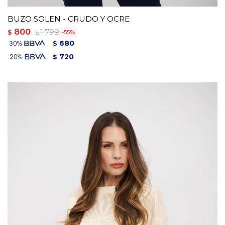
BUZO SOLEN - CRUDO Y OCRE
800
1.799
$
55
$
680
$
720
$