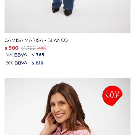
CAMISA MARISA - BLANCO
900
1.799
$
49
$
765
$
810
$