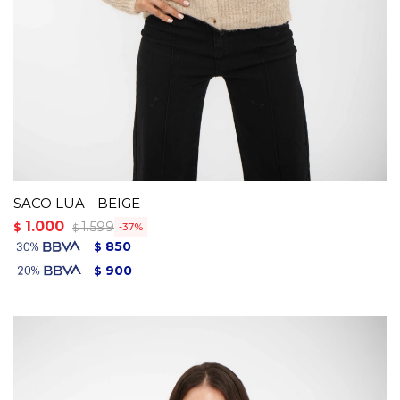
SACO LUA - BEIGE
1.000
1.599
$
37
$
850
$
900
$