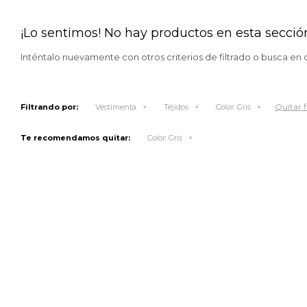
¡Lo sentimos! No hay productos en esta secció
Inténtalo nuevamente con otros criterios de filtrado o busca en 
Quitar f
Filtrando por:
Vestimenta
Tejidos
Color:
Gris
Te recomendamos quitar:
Color:
Gris