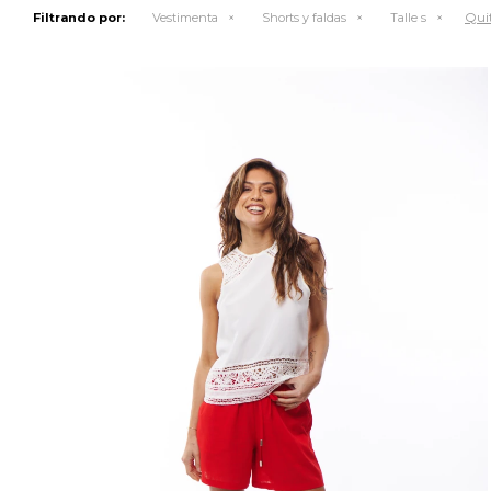
Quit
Filtrando por:
Vestimenta
Shorts y faldas
Talle s