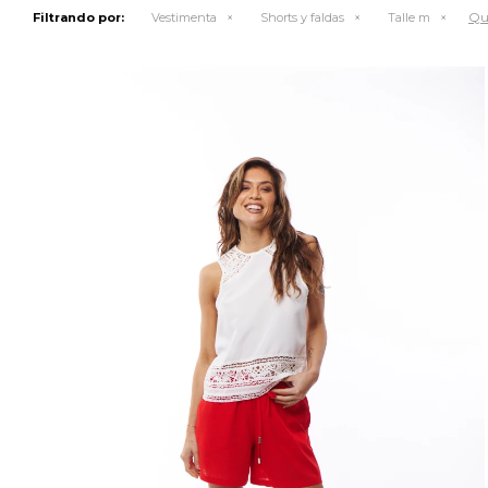
Qui
Filtrando por:
Vestimenta
Shorts y faldas
Talle m