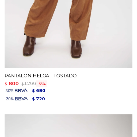
PANTALON HELGA - TOSTADO
800
1.799
$
55
$
680
$
720
$