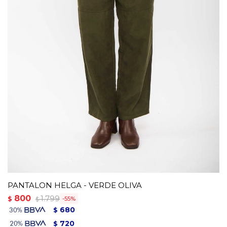
PANTALON HELGA - VERDE OLIVA
800
1.799
$
55
$
680
$
720
$