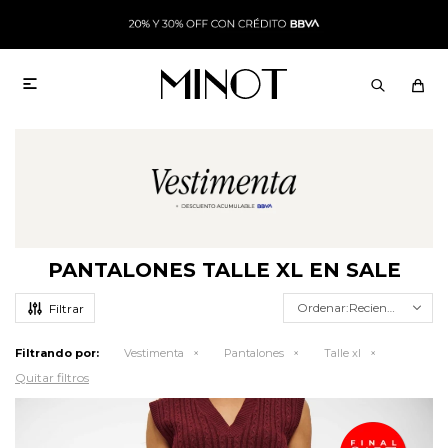

PANTALONES TALLE XL EN SALE
Recientes
Filtrando por:
Vestimenta
Pantalones
Talle xl
Quitar filtros