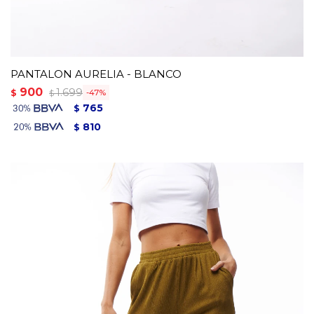
PANTALON AURELIA - BLANCO
900
1.699
$
47
$
765
$
810
$