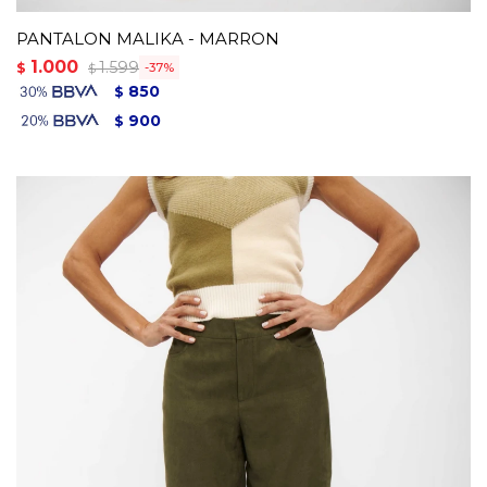
PANTALON MALIKA - MARRON
1.000
1.599
$
37
$
850
$
900
$