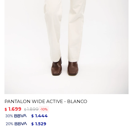
PANTALON WIDE ACTIVE - BLANCO
1.699
1.899
$
10
$
1.444
$
1.529
$