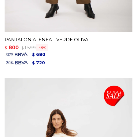
PANTALON ATENEA - VERDE OLIVA
800
1.599
$
49
$
680
$
720
$