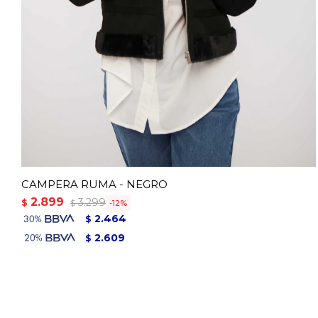
CAMPERA RUMA - NEGRO
2.899
3.299
$
12
$
2.464
$
2.609
$