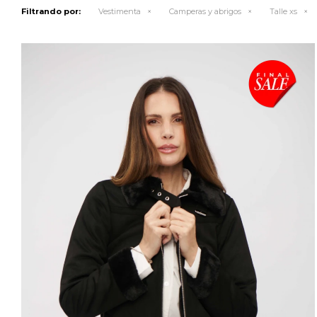
Filtrando por:
Vestimenta
Camperas y abrigos
Talle xs