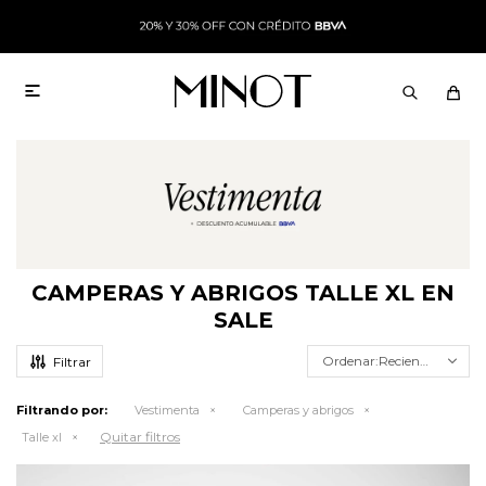

CAMPERAS Y ABRIGOS TALLE XL EN
SALE
Recientes
Filtrando por:
Vestimenta
Camperas y abrigos
Quitar filtros
Talle xl