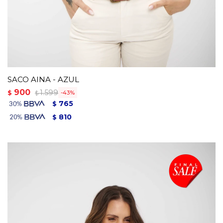
SACO AINA - AZUL
900
1.599
$
43
$
765
$
810
$