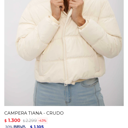
CAMPERA TIANA - CRUDO
1.300
2.299
$
43
$
1.105
$