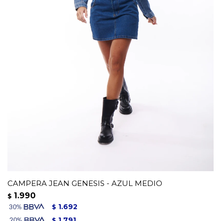
CAMPERA JEAN GENESIS - AZUL MEDIO
1.990
$
1.692
$
1.791
$