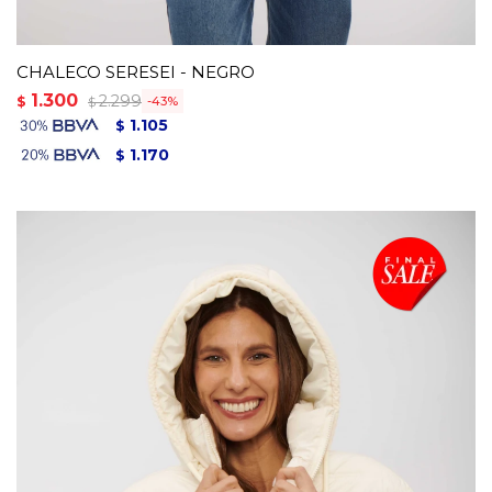
CHALECO SERESEI - NEGRO
1.300
2.299
$
43
$
1.105
$
1.170
$