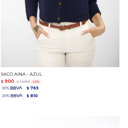
SACO AINA - AZUL
900
1.599
$
43
$
765
$
810
$