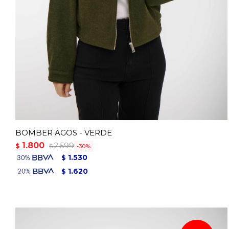
BOMBER AGOS - VERDE
1.800
2.599
$
30
$
1.530
$
1.620
$