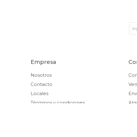
Empresa
Co
Nosotros
Co
Contacto
Ven
Locales
Env
Términos y condiciones
Alq
Trabaja con nosotros