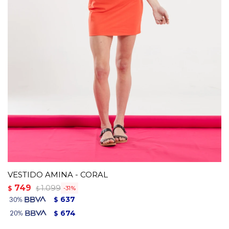
VESTIDO AMINA - CORAL
749
1.099
$
31
$
637
$
674
$