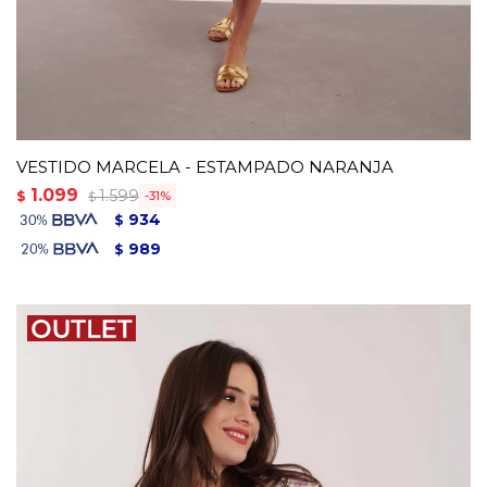
VESTIDO MARCELA - ESTAMPADO NARANJA
1.099
1.599
$
31
$
934
$
989
$