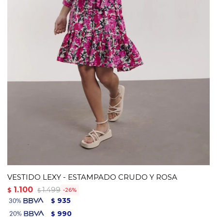
VESTIDO LEXY - ESTAMPADO CRUDO Y ROSA
1.100
1.499
$
26
$
935
$
990
$