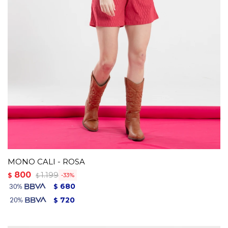
MONO CALI - ROSA
800
1.199
$
33
$
680
$
720
$