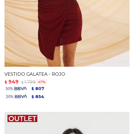
VESTIDO GALATEA - ROJO
949
1.799
$
47
$
807
$
854
$