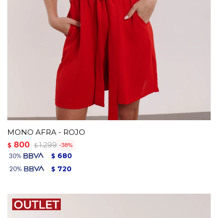
MONO AFRA - ROJO
800
1.299
$
38
$
680
$
720
$