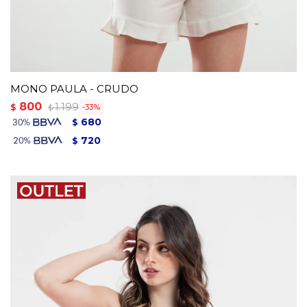
MONO PAULA - CRUDO
800
1.199
$
33
$
680
$
720
$