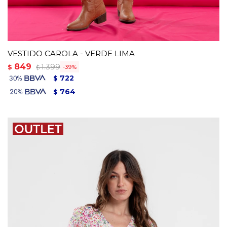
VESTIDO CAROLA - VERDE LIMA
849
1.399
$
39
$
722
$
764
$