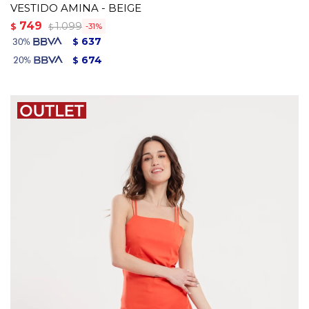
VESTIDO AMINA - BEIGE
749
1.099
$
31
$
637
$
674
$