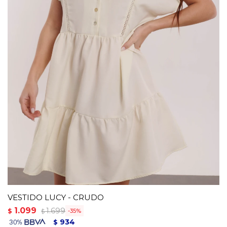
VESTIDO LUCY - CRUDO
1.099
1.699
$
35
$
934
$