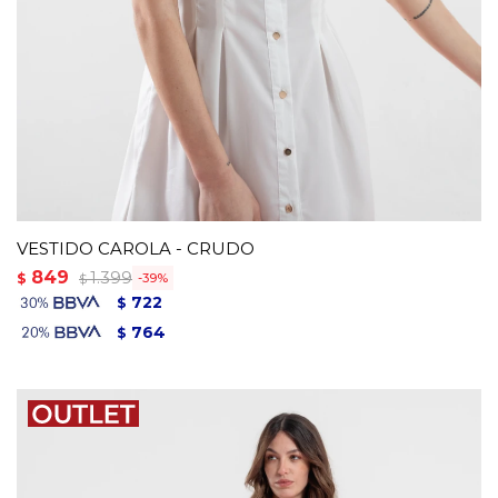
VESTIDO CAROLA - CRUDO
849
1.399
$
39
$
722
$
764
$