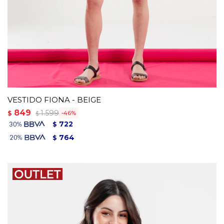
VESTIDO FIONA - BEIGE
849
1.599
$
46
$
722
$
764
$