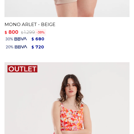
MONO ARLET - BEIGE
800
1.299
$
38
$
680
$
720
$