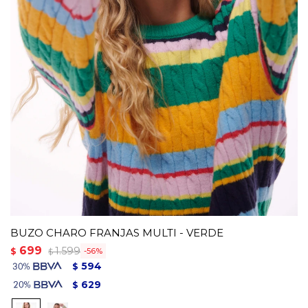
BUZO CHARO FRANJAS MULTI - VERDE
699
1.599
$
56
$
594
$
629
$