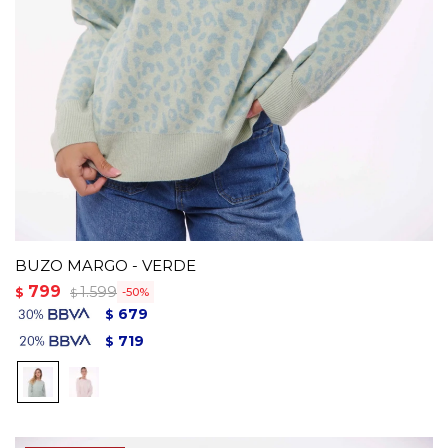
BUZO MARGO - VERDE
799
1.599
$
50
$
679
$
719
$