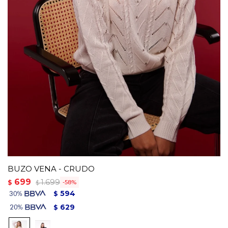
BUZO VENA - CRUDO
699
1.699
$
58
$
594
$
629
$