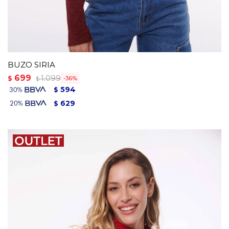
BUZO SIRIA
699
1.099
$
36
$
594
$
629
$