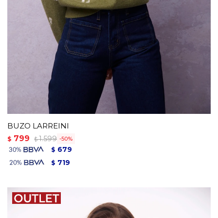
BUZO LARREINI
799
1.599
$
50
$
679
$
719
$