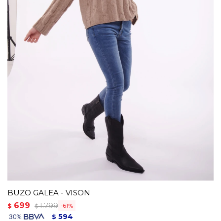
BUZO GALEA - VISON
699
1.799
$
61
$
594
$