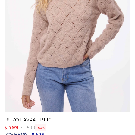
BUZO FAVRA - BEIGE
799
1.599
$
50
$
679
$