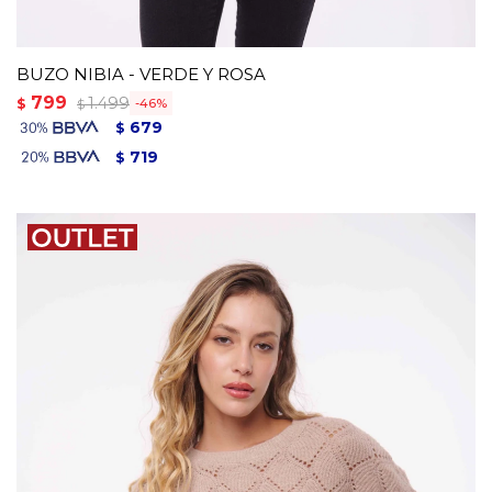
BUZO NIBIA - VERDE Y ROSA
799
1.499
$
46
$
679
$
719
$