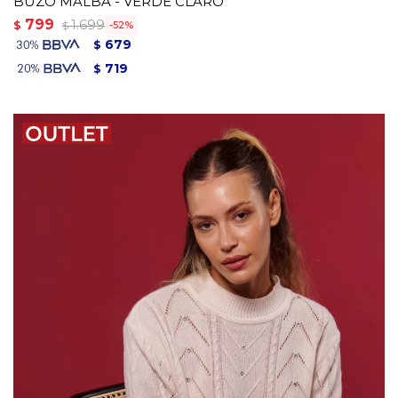
BUZO MALBA - VERDE CLARO
799
1.699
$
52
$
679
$
719
$