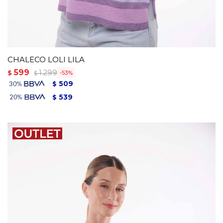
CHALECO LOLI LILA
599
1.299
$
53
$
509
$
539
$