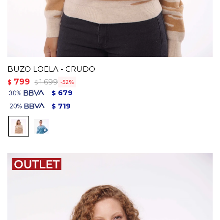
BUZO LOELA - CRUDO
799
1.699
$
52
$
679
$
719
$