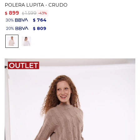
POLERA LUPITA - CRUDO
899
1.599
$
43
$
764
$
809
$