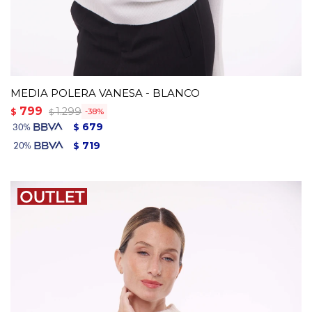
MEDIA POLERA VANESA - BLANCO
799
1.299
$
38
$
679
$
719
$