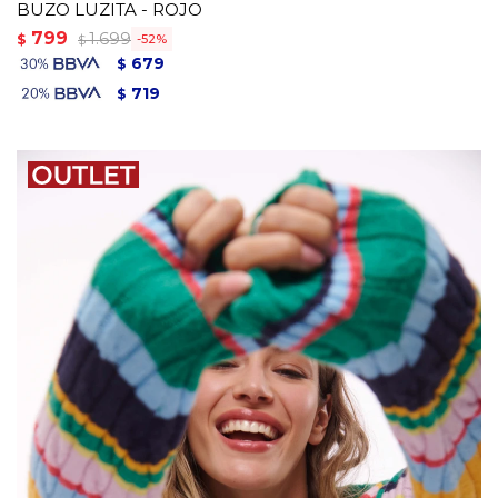
BUZO LUZITA - ROJO
799
1.699
$
52
$
679
$
719
$