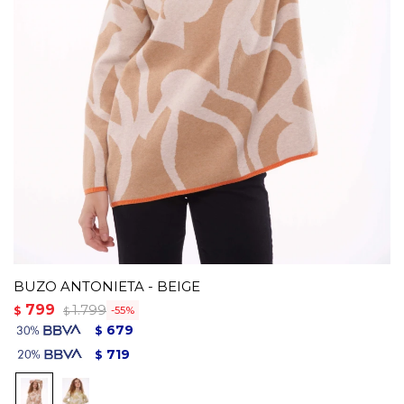
BUZO ANTONIETA - BEIGE
799
1.799
$
55
$
679
$
719
$