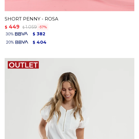
SHORT PENNY - ROSA
449
1.059
$
57
$
382
$
404
$