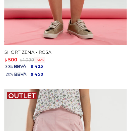
SHORT ZENA - ROSA
500
1.099
$
54
$
425
$
450
$