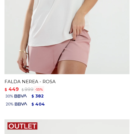
FALDA NEREA - ROSA
449
999
$
55
$
382
$
404
$