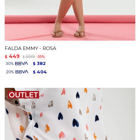
FALDA EMMY - ROSA
449
999
$
55
$
382
$
404
$