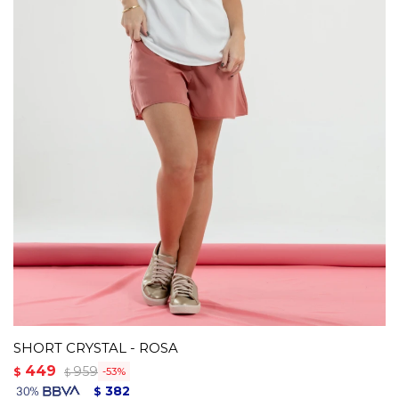
SHORT CRYSTAL - ROSA
449
959
$
53
$
382
$