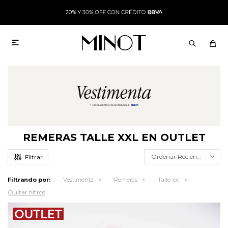

REMERAS TALLE XXL EN OUTLET
Recientes
Filtrando por:
Vestimenta
Remeras
Talle xxl
Quitar filtros