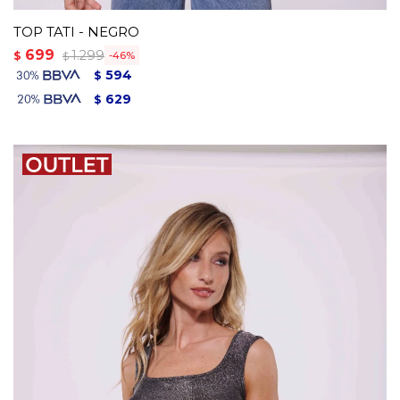
TOP TATI - NEGRO
699
1.299
$
46
$
594
$
629
$