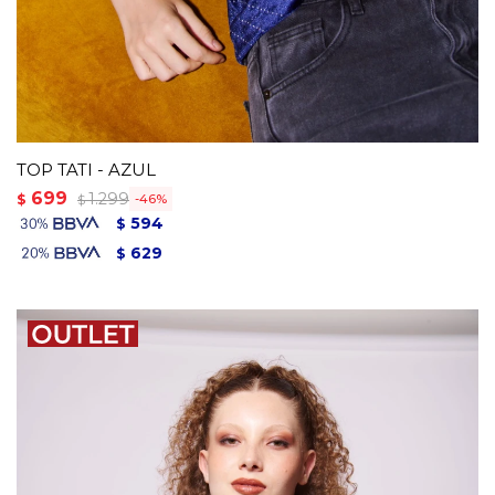
TOP TATI - AZUL
699
1.299
$
46
$
594
$
629
$