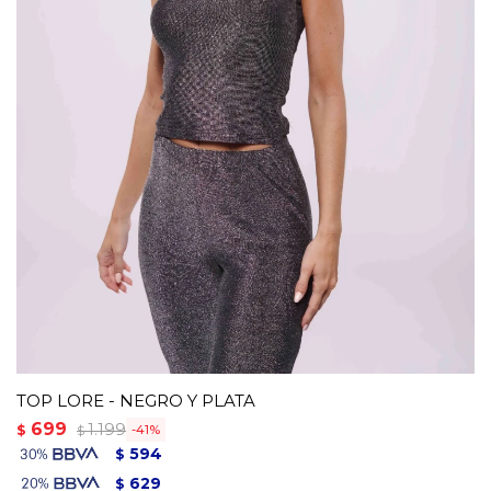
TOP LORE - NEGRO Y PLATA
699
1.199
$
41
$
594
$
629
$