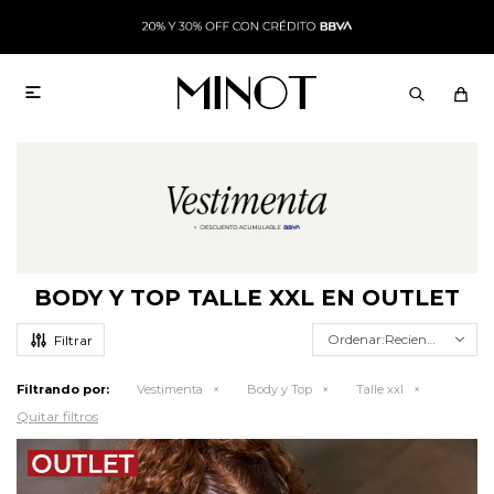

BODY Y TOP TALLE XXL EN OUTLET
Recientes
Filtrando por:
Vestimenta
Body y Top
Talle xxl
Quitar filtros