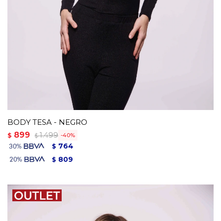
BODY TESA - NEGRO
899
1.499
$
40
$
764
$
809
$