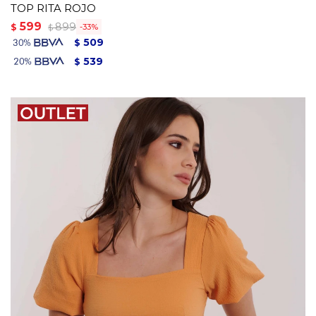
TOP RITA ROJO
599
899
$
33
$
509
$
539
$