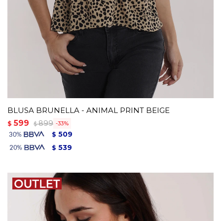
BLUSA BRUNELLA - ANIMAL PRINT BEIGE
599
899
$
33
$
509
$
539
$