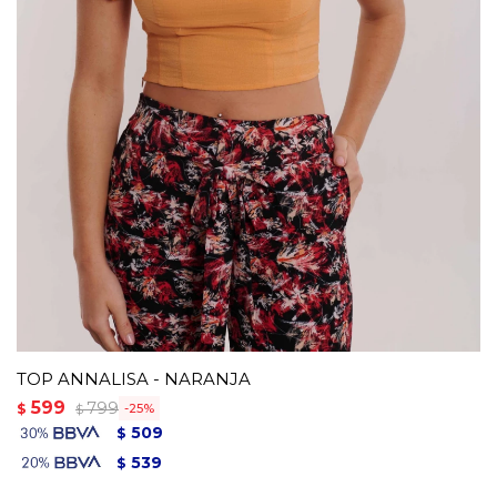
TOP ANNALISA - NARANJA
599
799
$
25
$
509
$
539
$