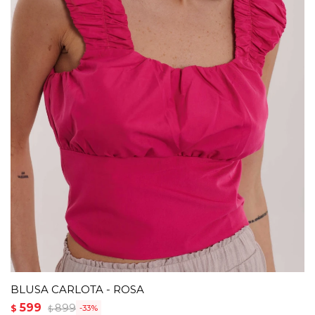
BLUSA CARLOTA - ROSA
599
899
$
33
$