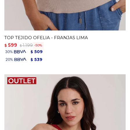
TOP TEJIDO OFELIA - FRANJAS LIMA
599
1.199
$
50
$
509
$
539
$