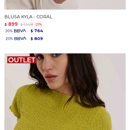
BLUSA KYLA - CORAL
899
1.149
$
21
$
764
$
809
$