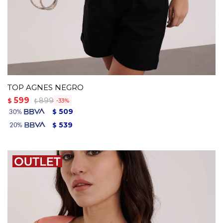
TOP AGNES NEGRO
599
899
$
33
$
509
$
539
$