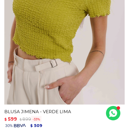
BLUSA JIMENA - VERDE LIMA
599
899
$
33
$
509
$