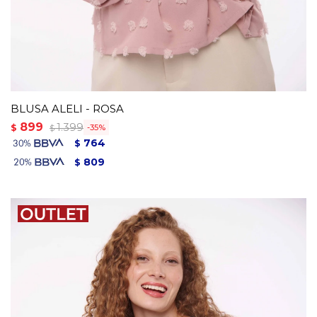
BLUSA ALELI - ROSA
899
1.399
$
35
$
764
$
809
$