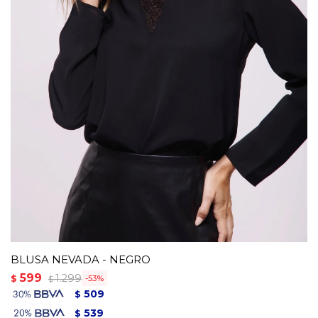
BLUSA NEVADA - NEGRO
599
1.299
$
53
$
509
$
539
$