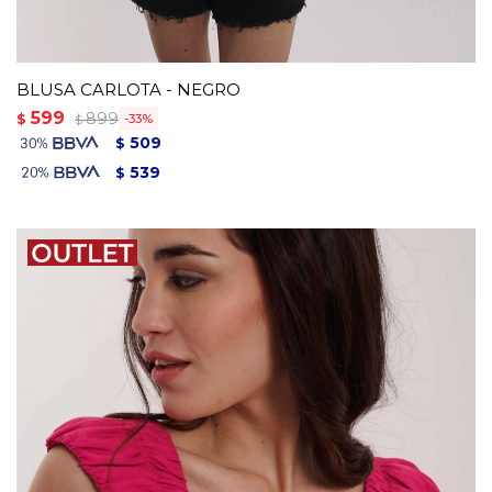
BLUSA CARLOTA - NEGRO
599
899
$
33
$
509
$
539
$