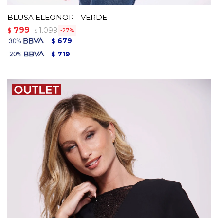
BLUSA ELEONOR - VERDE
799
1.099
$
27
$
679
$
719
$