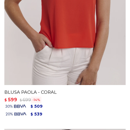
BLUSA PAOLA - CORAL
599
699
$
14
$
509
$
539
$