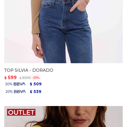
TOP SILVIA - DORADO
599
899
$
33
$
509
$
539
$