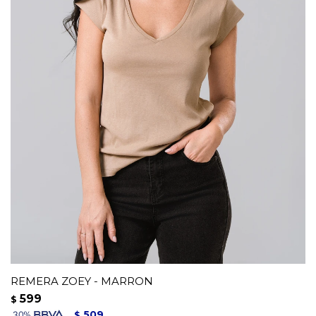
REMERA ZOEY - MARRON
599
$
509
$