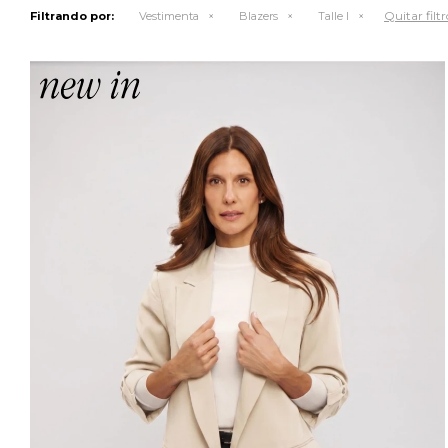
Quitar filtr
Filtrando por:
Vestimenta
Blazers
Talle l