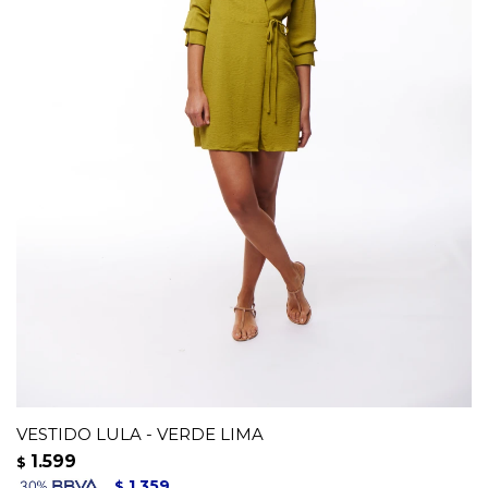
VESTIDO LULA - VERDE LIMA
1.599
$
1.359
$