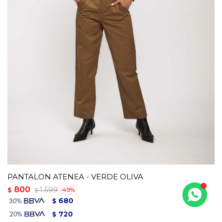
PANTALON ATENEA - VERDE OLIVA
800
1.599
$
49
$
680
$
720
$