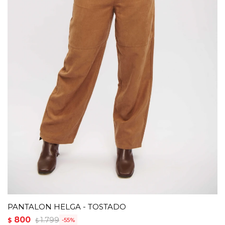
PANTALON HELGA - TOSTADO
800
1.799
$
55
$