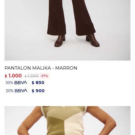
PANTALON MALIKA - MARRON
1.000
1.599
$
37
$
850
$
900
$