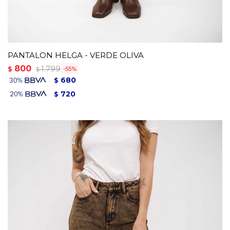
PANTALON HELGA - VERDE OLIVA
800
1.799
$
55
$
680
$
720
$