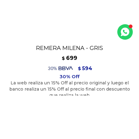
REMERA MILENA - GRIS
699
$
594
$
629
$