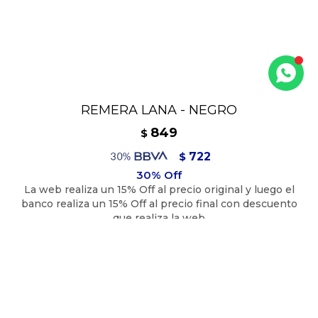
REMERA LANA - NEGRO
849
$
722
$
764
$