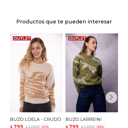
Productos que te pueden interesar
BUZO LOELA - CRUDO
BUZO LARREINI
BU
799
799
7
1.699
1.599
$
$
$
52
50
$
$