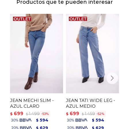
Productos que te pueden interesar
JEAN MECHI SLIM -
JEAN TATI WIDE LEG -
JE
AZUL CLARO
AZUL MEDIO
AZ
699
699
6
1.499
1.459
$
$
$
53
52
$
$
594
594
$
$
629
629
$
$