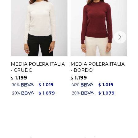
MEDIA POLERA ITALIA
MEDIA POLERA ITALIA
PO
- CRUDO
- BORDO
NE
1.199
1.199
1
$
$
$
1.019
1.019
$
$
1.079
1.079
$
$