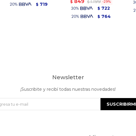
849
1.199
$
29
$
719
$
722
$
764
$
Newsletter
¡Suscribite y recibí todas nuestras novedades!
SUSCRIBIRM