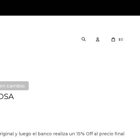
0
$
nen cambio.
OSA