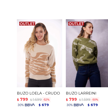
BUZO LOELA - CRUDO
BUZO LARREINI
799
799
1.699
1.599
$
$
52
50
$
$
679
679
$
$