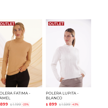
OLERA FATIMA -
POLERA LUPITA -
AMEL
BLANCO
899
899
1.199
1.599
$
25
43
$
$