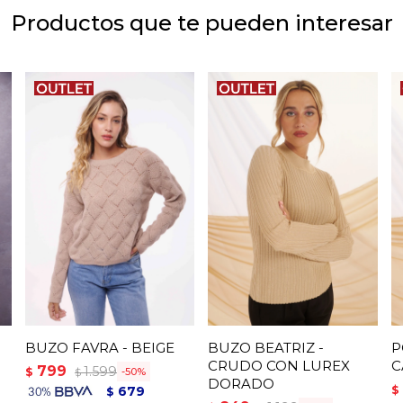
Productos que te pueden interesar
BUZO FAVRA - BEIGE
BUZO BEATRIZ -
P
CRUDO CON LUREX
C
799
1.599
$
50
$
DORADO
$
679
$