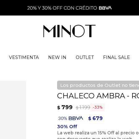
VESTIMENTA
NEW IN
OUTLET
FINAL SALE
Los productos de Outlet no tie
CHALECO AMBRA - R
799
1.199
$
33
$
679
$