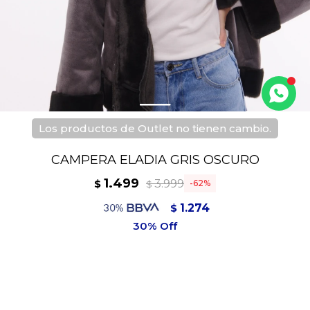
Los productos de Outlet no tienen cambio.
CAMPERA ELADIA GRIS OSCURO
1.499
3.999
$
62
$
1.274
$
1.349
$