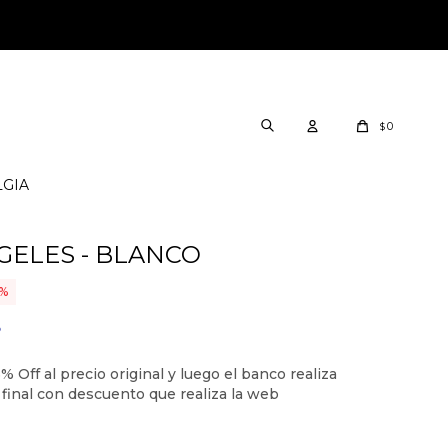
0
$
LGIA
GELES - BLANCO
5