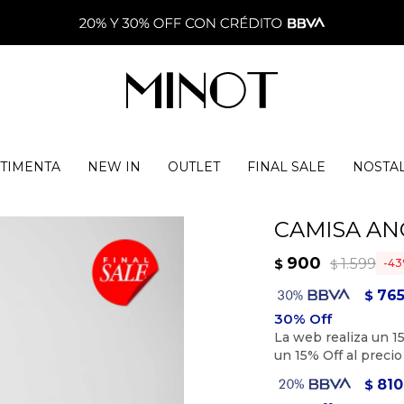
TIMENTA
NEW IN
OUTLET
FINAL SALE
NOSTA
CAMISA AN
900
1.599
$
43
$
76
$
810
$