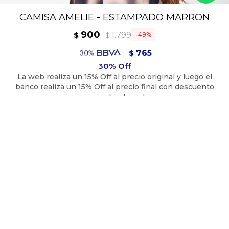
CAMISA AMELIE - ESTAMPADO MARRON
900
1.799
$
49
$
765
$
810
$
100 % Poliéster
TALLE