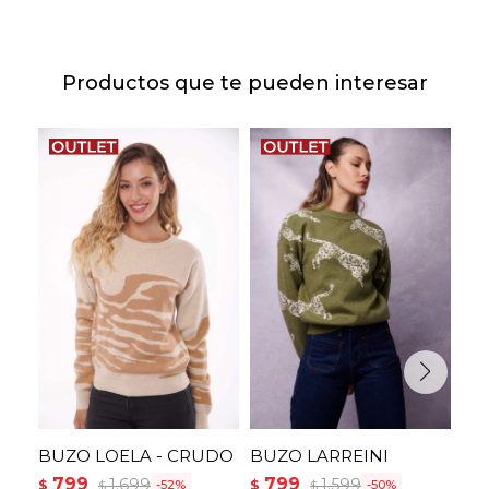
Productos que te pueden interesar
BUZO LOELA - CRUDO
BUZO LARREINI
BU
799
799
7
1.699
1.599
$
$
$
52
50
$
$