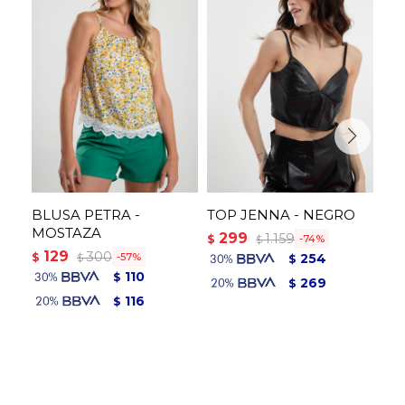
BLUSA PETRA -
TOP JENNA - NEGRO
TO
MOSTAZA
299
3
1.159
$
$
74
$
129
300
$
57
254
$
$
110
$
269
$
116
$