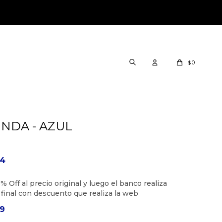
0
$
INDA - AZUL
04
69